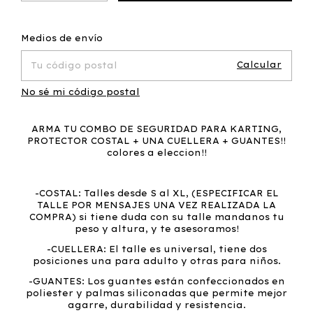
Cambiar CP
Entregas para el CP:
Medios de envío
Calcular
No sé mi código postal
ARMA TU COMBO DE SEGURIDAD PARA KARTING,
PROTECTOR COSTAL + UNA CUELLERA + GUANTES!!
colores a eleccion!!
-COSTAL: Talles desde S al XL, (ESPECIFICAR EL
TALLE POR MENSAJES UNA VEZ REALIZADA LA
COMPRA) si tiene duda con su talle mandanos tu
peso y altura, y te asesoramos!
-CUELLERA: El talle es universal, tiene dos
posiciones una para adulto y otras para niños.
-GUANTES: Los guantes están confeccionados en
poliester y palmas siliconadas que permite mejor
agarre, durabilidad y resistencia.