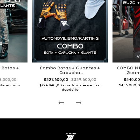
 Botas +
Combo Botas + Guantes +
COMBO NI
Capucha
Guant
Automovilismo/karting
8.000,00
$327.600,00
$339.600,00
$540.0
sferencia o
$294.840,00
con
Transferencia o
$486.000,
depósito