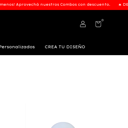
nos! Aprovechá nuestros Combos con descuento.
🔥 DESCU
0
Personalizados
CREA TU DISEÑO