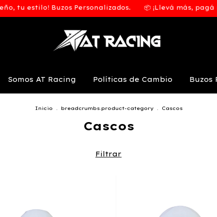
, tu estilo! Buzos Personalizados.
📦 ¡Llevá más, pagá me
Somos AT Racing
Políticas de Cambio
Buzos 
Inicio
.
breadcrumbs.product-category
.
Cascos
Cascos
Filtrar